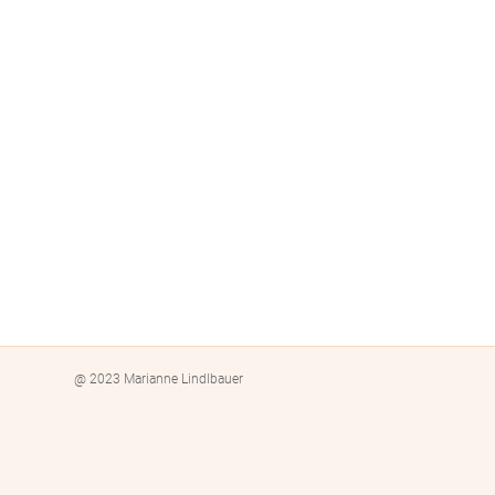
@ 2023 Marianne Lindlbauer