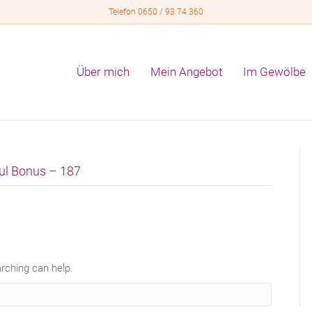
Telefon 0650 / 93 74 360
Über mich
Mein Angebot
Im Gewölbe
ful Bonus – 187
arching can help.